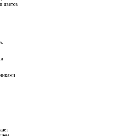
и цветов
а.
ми
ьниками
жает
ающем