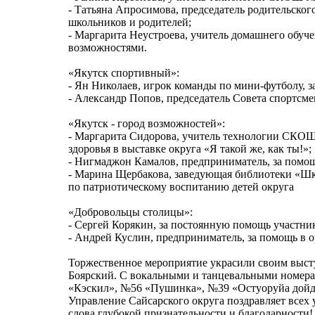
- Татьяна Апросимова, председатель родительског
школьников и родителей;
- Маргарита Неустроева, учитель домашнего обуч
возможностями.
«Якутск спортивный»:
- Ян Николаев, игрок команды по мини-футболу, з
- Александр Попов, председатель Совета спортсме
«Якутск - город возможностей»:
- Маргарита Сидорова, учитель технологии СКОШ
здоровья в выставке округа «Я такой же, как ты!»;
- Нигмаджон Камалов, предприниматель, за помощ
- Марина Щербакова, заведующая библиотеки «Шк
по патриотическому воспитанию детей округа
«Добровольцы столицы»:
- Сергей Корякин, за постоянную помощь участн
- Андрей Куслин, предприниматель, за помощь в 
Торжественное мероприятие украсили своим выст
Боярский. С вокальными и танцевальными номера
«Кэскил», №56 «Пушинка», №39 «Остуоруйа дой
Управление Сайсарского округа поздравляет всех 
слова глубокой признательности и благодарности