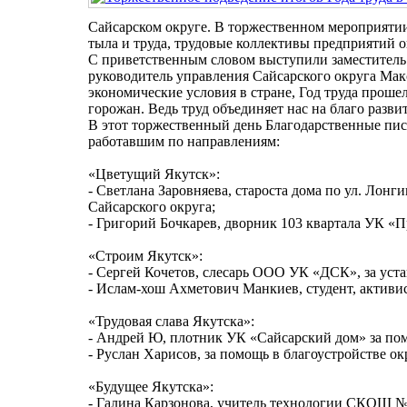
Сайсарском округе. В торжественном мероприяти
тыла и труда, трудовые коллективы предприятий о
С приветственным словом выступили заместитель
руководитель управления Сайсарского округа Ма
экономические условия в стране, Год труда проше
горожан. Ведь труд объединяет нас на благо разви
В этот торжественный день Благодарственные пис
работавшим по направлениям:
«Цветущий Якутск»:
- Светлана Заровняева, староста дома по ул. Лонг
Сайсарского округа;
- Григорий Бочкарев, дворник 103 квартала УК «П
«Строим Якутск»:
- Сергей Кочетов, слесарь ООО УК «ДСК», за уста
- Ислам-хош Ахметович Манкиев, студент, актив
«Трудовая слава Якутска»:
- Андрей Ю, плотник УК «Сайсарский дом» за по
- Руслан Харисов, за помощь в благоустройстве ок
«Будущее Якутска»:
- Галина Карзонова, учитель технологии СКОШ №4