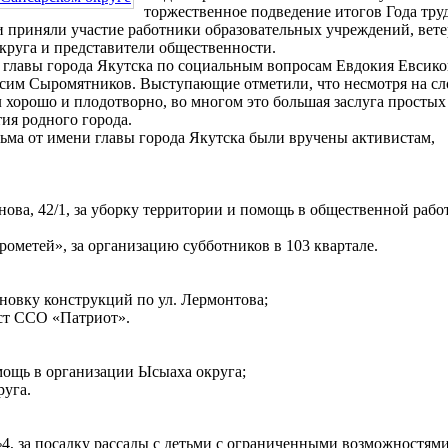
торжественное подведение итогов Года труд
и приняли участие работники образовательных учреждений, вет
круга и представители общественности.
 главы города Якутска по социальным вопросам Евдокия Евсико
ксим Сыромятников. Выступающие отметили, что несмотря на с
л хорошо и плодотворно, во многом это большая заслуга простых
тия родного города.
ьма от имени главы города Якутска были вручены активистам,
инова, 42/1, за уборку территории и помощь в общественной рабо
рометей», за организацию субботников в 103 квартале.
новку конструкций по ул. Лермонтова;
ист ССО «Патриот».
мощь в организации Ысыаха округа;
руга.
, за посадку рассады с детьми с ограниченными возможностями