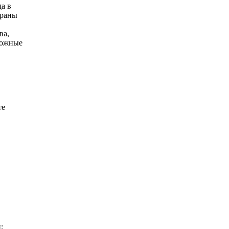
а в
ераны
ва,
ложные
те
;