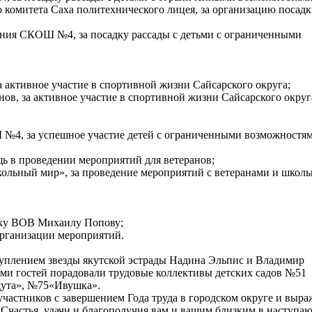
о комитета Саха политехнического лицея, за организацию посадк
ения СКОШ №4, за посадку рассады с детьми с ограниченными
а активное участие в спортивной жизни Сайсарского округа;
нов, за активное участие в спортивной жизни Сайсарского округ
 №4, за успешное участие детей с ограниченными возможностя
ь в проведении мероприятий для ветеранов;
ольный мир», за проведение мероприятий с ветеранами и школ
ику ВОВ Михаилу Попову;
организации мероприятий.
уплением звезды якутской эстрады Надина Эльпис и Владимир
ми гостей порадовали трудовые коллективы детских садов №51
дута», №75«Ивушка».
участников с завершением Года труда в городском округе и выра
! Счастья, удачи и благополучия вам и вашим близким в наступ