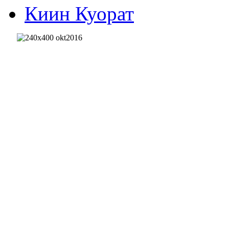
Киин Куорат