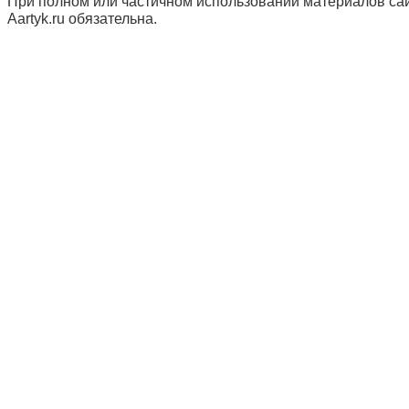
При полном или частичном использовании материалов сай
Aartyk.ru oбязательна.