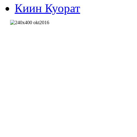
Киин Куорат