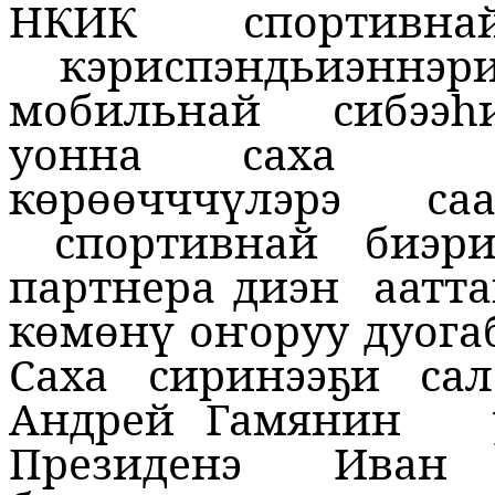
НКИК
спортивна
кэриспэндьиэннэр
мобильнай сибээһ
уонна саха
көрөөчччүлэрэ
са
спортивнай биэр
партнера диэн
аатта
көмөнү оҥоруу дуога
Саха сиринээҕи сал
Андрей Гамянин
Президенэ Иван