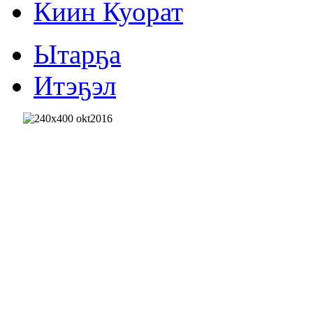
Киин Куорат
Ытарҕа
Итэҕэл