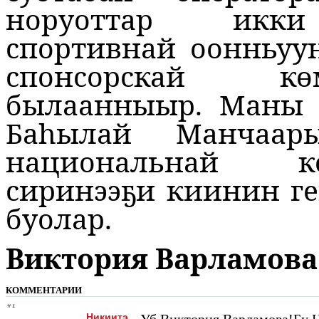
норуоттар икки
спортивнай оонньуу
спонсорскай к
былаанныыр. Маны 
Баһылай Манчаар
национальнай к
сиринээҕи киинин г
буолар.
Виктория Варламова
КОММЕНТАРИИ
#1
Никиитэ