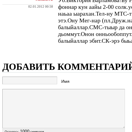
Уб.Виктория Варламова!Бу Н
фоннар кун аайы 2-00 солк.
02.01.2012 00:58
наьаа ыарахан.Тел-ну МТС-т
этэ.Ону Мег-нар (пл.Друж.н
балыйаллар.СМС-
тыыр да о
дьоммут.Онон онньообоппут
балыйаллар эбит.СК-эрэ быь
ДОБАВИТЬ КОММЕНТАРИ
Имя
1000
Осталось:
символов