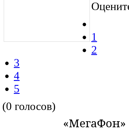
Оценит
1
2
3
4
5
(0 голосов)
«МегаФон»