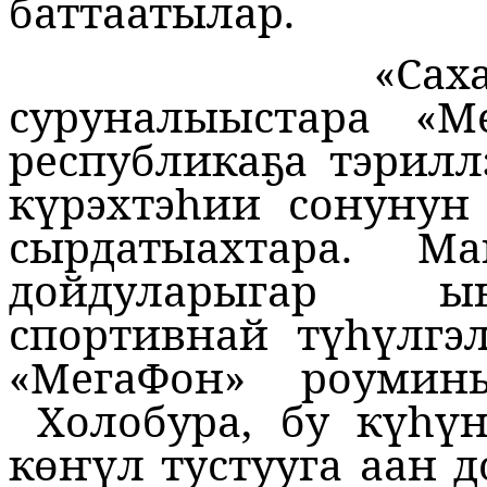
баттаатылар.
«Сах
суруналыыстара «М
республикаҕа тэрил
күрэхтэһии сонунун
сырдатыахтара.
Ма
дойдуларыгар ы
спортивнай түһүлгэ
«МегаФон»
роумины
Холобура, бу күһү
көҥүл тустууга аан 