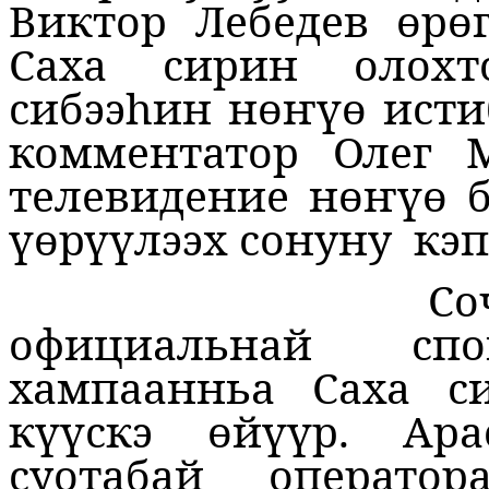
Виктор Лебедев өр
Саха сирин олохт
сибээһин нөҥүө исти
комментатор Олег 
телевидение нөҥүө б
үөрүүлээх сонуну
кэп
Со
официальнай спо
хампаанньа Саха с
күүскэ
өйүүр.
Ара
суотабай операто