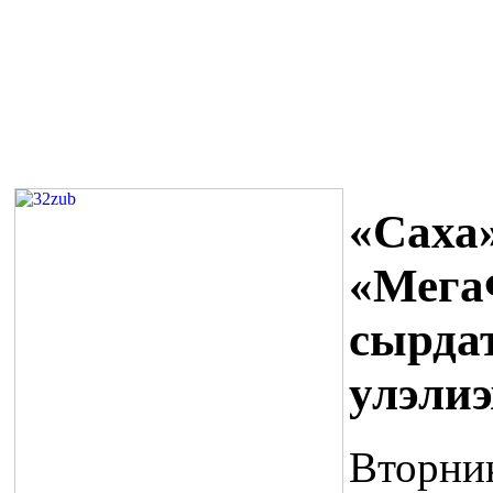
«Саха
«Мега
сырда
улэлиэ
Вторник