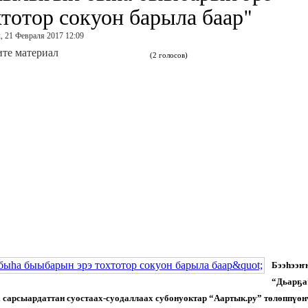
хтотор сокуон барыла баар"
, 21 Февраля 2017 12:09
те материал
(2 голосов)
Бээһээҥ
“Дьарҕа
а сарсыардаттан суостаах-суодаллаах субонуоктар “Аартык.ру” төлөппүөн