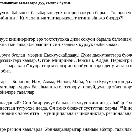
 төлөппүөн ылыллара дуу, сылтах булан.
лууска баһылык быыбарын суох оҥорор сокуон барыла “олоҕо су
ибиппит! Ким, ханнык таҥнарыахсыт итини эһиэхэ биэрдэ?!”.
уус кииннэригэр эрэ тохтотуохха диэн сокуон барыла бэлэмнэм
ыкпытын талар бырааппыт син хаалыах курдук быһыылаах.
уруга буолан, мээрин Дьокуускайдааҕы Дума дьокутааттара буол
эрээдэктэрэ хаалар. Оттон Мииринэй, Ленскэй, Алдан, Нерюнгри
– “кыра-хара” куораттар мээрдэрин оройуоннааҕы депутаттар со
эбит.
тара – Бороҕон, Нам, Амма, Өлөөн, Майа, Үөһээ Бүлүү онтон да
а талар курдук балаһыанньа олохтоору толкуйдууллар эбит: нор
эйэлэрэ талаллар.
ааданый? Син биир улуус баһылыга улуус киинин дьаһайар. Ол
настаан тутуохха наада. Ол эмиэ бюджет суотуттан харчы! “Чин
чиновник элбэх өттө – муниципальнай чиновниктар, региональна
э регион хаалларда. Уоннааҕыларыгар ананыы эбэтэр, талылл