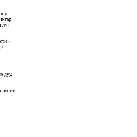
ону
иктар,
үрдүк
сти –
эр
э дуу,
иэхпит.