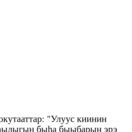
окутааттар: "Улуус киинин
һылыгын быһа быыбарын эрэ