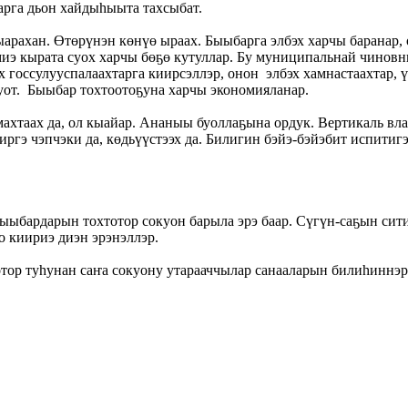
арга дьон хайдыһыыта тахсыбат.
ахан. Өтөрүнэн көнүө ыраах. Быыбарга элбэх харчы баранар, 
иэ кырата суох харчы бөҕө кутуллар. Бу муниципальнай чиновн
х госсулууспалаахтарга киирсэллэр, онон элбэх хамнастаахтар, 
куот. Быыбар тохтоотоҕуна харчы экономияланар.
таах да, ол кыайар. Ананыы буоллаҕына ордук. Вертикаль вла
ргэ чэпчэки да, көдьүүстээх да. Билигин бэйэ-бэйэбит испитиг
ыыбардарын тохтотор сокуон барыла эрэ баар. Сүгүн-саҕын сити
о киириэ диэн эрэнэллэр.
ор туһунан саҥа сокуону утарааччылар санааларын билиһиннэр