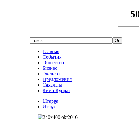
Главная
События
Общество
Бизнес
Эксперт
Предложения
Сахалыы
Киин Куорат
Ытарҕа
Итэҕэл