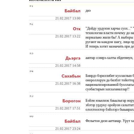
#1
Байбал
диэ
21.02.2017 13:00
#2
Отк
"Дойду урдунэн харчы суох..." 
технологии власти почему до н
21.02.2017 13:22
нормально жили бы! А выборы н
ругают на каждом шагу, лица пр
И теперь хотят назначить при д
#3
Дьэргэ
ааптар ссиирэ-халты ейдееннун,
21.02.2017 14:58
#4
Сахабын
Биирдэ бэриллибит куоласпын б
онороллорун да билбэт тойотто
21.02.2017 16:38
национализирова
нной буоллагы
суобастарын хаххаланаллар!!
#5
Борогон
Бэйэм нэьилиэк баьылыгар нору
эбэтэр урдуку оройуон салалтат
21.02.2017 17:51
олохтоохтор бэйэлэрэ быьаарал
#6
Байбал
Фельетон диэн ааттанар. Урут х
21.02.2017 23:24