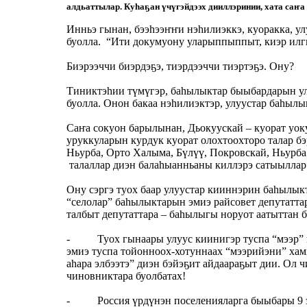
алдьаттылар. Куһаҕан үчүгэйдээх дииллэринии, хата саҥа
Инньэ гынан, бээһээҥҥи нэһилиэккэ, куоракка, у
буолла. “Ити докумуону уларыппыппыт, киэр илг
Биэрээччи биэрдэҕэ, тиэрдээччи тиэртэҕэ. Ону?
Тиниктэһии түмүгэр, баһылыктар быыбардарын ул
буолла. Онон бакаа нэһилиэктэр, улуустар баһыл
Саҥа сокуон барылынан, Дьокуускай – куорат уок
уруккуларын курдук куорат олохтоохторо талар б
Ньурба, Орто Халыма, Бүлүү, Покровскай, Ньурба 
талаллар диэн балаһыанньаны киллэрэ сатыыллар 
Ону сэргэ туох баар улуустар кииннэрин баһылык
“селолар” баһылыктарын эмиэ райсовет депутаттар
талбыт депутаттара – баһылыгы норуот аатыттан б
- Туох гынаары улуус киинигэр туспа “мээр” н
эмиэ туспа тойонноох-хотуннаах “мээрийэни” хам
аһара элбээтэ” диэн бэйэҕит айдаараҕыт дии. Ол 
чиновниктара буолбатах!
- Россия үрдүнэн поселенияларга быыбары 9 эр