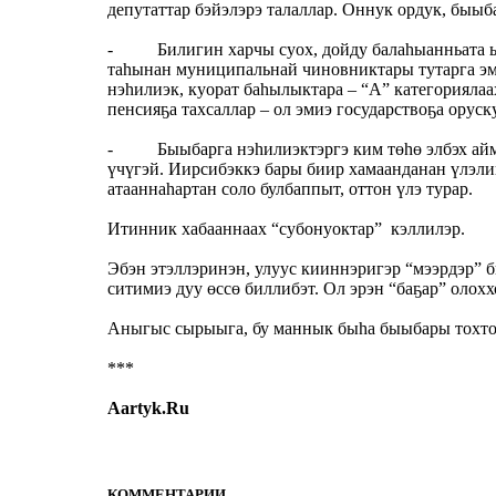
депутаттар бэйэлэрэ талаллар. Оннук ордук, быыб
- Билигин харчы суох, дойду балаһыанньата ыар
таһынан муниципальнай чиновниктары тутарга эм
нэһилиэк, куорат баһылыктара – “А” категориялаа
пенсияҕа тахсаллар – ол эмиэ государствоҕа орус
- Быыбарга нэһилиэктэргэ ким төһө элбэх аймах
үчүгэй. Иирсибэккэ бары биир хамаанданан үлэлии
атааннаһартан соло булбаппыт, оттон үлэ турар.
Итинник хабааннаах “субонуоктар” кэллилэр.
Эбэн этэллэринэн, улуус кииннэригэр “мээрдэр” б
ситимиэ дуу өссө биллибэт. Ол эрэн “баҕар” олохх
Аныгыс сырыыга, бу маннык быһа быыбары тохтот
***
Aar
tyk.Ru
КОММЕНТАРИИ