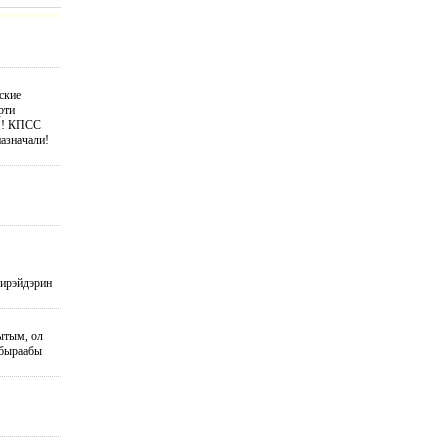
ские
рти
в!! КПСС
назначали!
сирэйдэрин
ытым, ол
 быраабы