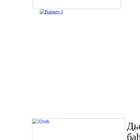
Дь
ба