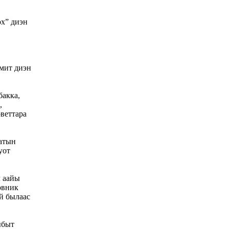
ох” диэн
мит диэн
бакка,
,
веттара
 атын
уот
 аайы
овник
й былаас
ыбыт