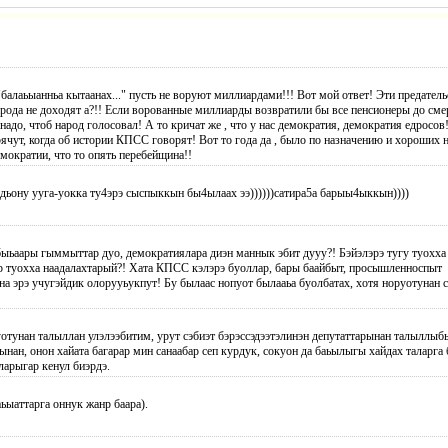
"балаьыанньа кытаанах..." пусть не воруют миллиардами!!! Вот мой ответ! Эти предатель
арода не доходят а?!! Если ворованные миллиарды возвратили бы все пенсионеры до сме
адо, чтоб народ голосовал! А то кричат же , что у нас демократия, демократия едросо
ячут, когда об истории КПСС говорят! Вот то года да , было по назначению и хороших 
емократии, что то опять перебейщина!!
 дьону ууга-уокка ту4эрэ сыспыккын бы4ылаах ээ))))))сатира5
а барыы4ыккын))))
ыьаары гыммыттар дуо, демократиялара диэн маннык эбит дууу?! Бэйэлэрэ тугу туохха
р туохха наадалахтарый?! Хата КПСС кэлэрэ буоллар, бары баайбыт, просышленноспыт
на эрэ учугэйдик олорууьукпут! Бу былаас нопуот былааьа буолбатах, хотя норуотунан 
отунан талыллан улэлээбитим, урут сэбиэт бэрэссэдээтэлин
эн депутаттарынан талыллыб
ынан, онон хайата багарар мин санаабар сеп курдук, сокуон да баьылыгы хайдах таларга
ларыгар кенул биэрдэ.
аьыаттарга оннук жанр баара).