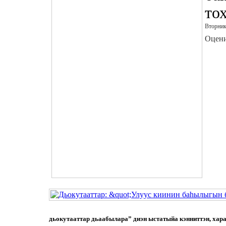
то
Вторник
Оцени
дьокутааттар дьаабылара” диэн ыстатыйа кэнниттэн, хар