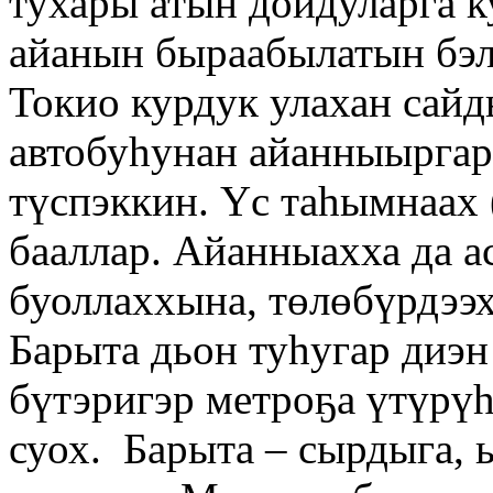
тухары атын дойдуларга к
айанын быраабылатын бэл
Токио курдук улахан сай
автобуһунан айанныыргар
түспэккин. Үс таһымнаах 
бааллар. Айанныахха да 
буоллаххына, төлөбүрдээ
Барыта дьон туһугар диэн
бүтэригэр метроҕа үтүрү
суох. Барыта – сырдыга, 