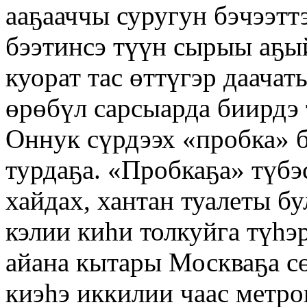
ааҕааччы суругун бэчээтт
бээтинсэ түүн сырыы аҕы
куорат тас өттүгэр даачат
өрөбүл сарсыарда биирд
Оннук сүрдээх «пробка» б
турдаҕа. «Пробкаҕа» түбэ
хайдах, хантан туалеты бу
кэлии киһи толкуйга түһэ
айана кытары Москваҕа с
киэһэ иккилии чаас метро