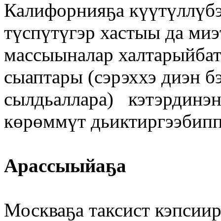
Калифорнияҕа күүтүллүбэ
түспүтүгэр хастыы да миэ
массыыналар халтарыйбат
сыаптары (сэрэххэ диэн б
сылдьаллара) кэтэрдинэн
көрөммүт дьиктиргээбипп
Арассыыйаҕа
Москваҕа таксист кэпсиир