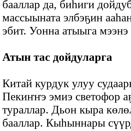
бааллар да, биһиги дойду
массыыната элбэҕин ааһан
эбит. Уонна атыыга мээнэ 
Атын тас дойдуларга
Китай курдук улуу судаа
Пекиҥҥэ эмиэ светофор а
тураллар. Дьон кыра көлө
бааллар. Кыһыннары сүүр