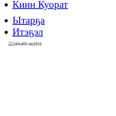
Киин Куорат
Ытарҕа
Итэҕэл