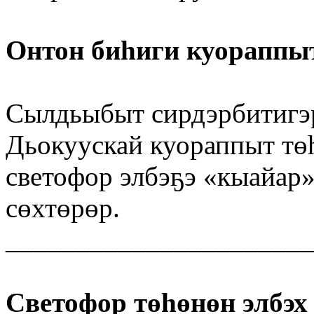
Онтон биһиги куораппы
Сылдьыбыт сирдэрбитигэр
Дьокуускай куораппыт тө
светофор элбэҕэ «кыайар»
сөхтөрөр.
______________________
Светофор төһөнөн элбэх