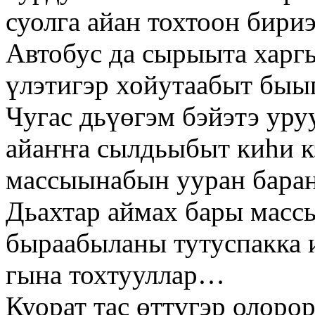
суолга айан тохтоон бири
Автобус да сырыыта харгы
үлэтигэр хойутаабыт бы
Чугас дьүөгэм бэйэтэ уру
айаҥҥа сылдьыбыт киһи к
массыынабын ууран баран
Дьахтар аймах бары масс
быраабыланы тутуспакка 
гына тохтууллар…
Куорат тас өттүгэр олоро