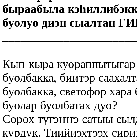
быраабыла кэһиллибэккэ
буолуо диэн сыалтан ГИ
______________________
Кып-кыра куораппытыгар 
буолбакка, биитэр саахалт
буолбакка, светофор хара
буолар буолбатах дуо?
Сорох түгэҥҥэ сатыы сыл
курдук. Тиийиэхтээх сири