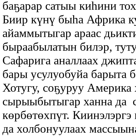
баҕарар сатыы киһини тох
Биир күнү быһа Африка к
айаммытыгар араас дьикт
быраабылатын билэр, туту
Сафарига аналлаах джипт
бары усулуобуйа барыта 
Хотугу, соҕуруу Америка 
сырыыбытыгар ханна да с
көрбөтөхпүт. Киинэлэргэ 
да холбонуулаах массыын