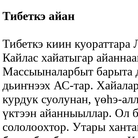
Тибеткэ айан
Тибеткэ киин куораттара 
Кайлас хайатыгар айаннаа
Массыыналарбыт барыта 
дьиҥнээх АС-тар. Хайалар
курдук суолунан, үөһэ-ал
үктээн айанныыллар. Ол 
сололоохтор. Утары хант