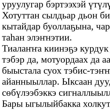
уруулугар бэртээхэй үтүлү
Хотуттан сылдьар дьон би
кытайдар буоллаҕына, чар
таһан элэҥнэтии.
Тиалаҥҥа киинэҕэ курдук
тэбэр да, мотуордаах да а
быыстала суох тэбис-тэҥ
айанныыллар. Ыксаан дуу,
сөбүлээбэккэ сигналлыыл
Бары ыгылыйбакка холкут