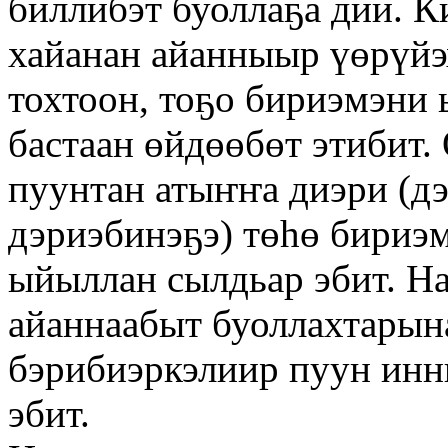
биллибэт буоллаҕа дии. К
хайанан айанныыр үөрүйэ
тохтоон, тоҕо бириэмэни
бастаан өйдөөбөт этибит.
пуунтан атыҥҥа диэри (д
дэриэбинэҕэ) төһө бириэ
ыйыллан сылдьар эбит. Н
айаннаабыт буоллахтарын
бэрибиэркэлиир пуун инн
эбит.