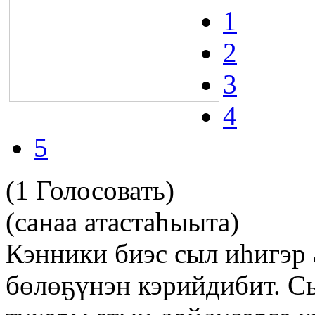
1
2
3
4
5
(1 Голосовать)
(санаа атастаһыыта)
Кэнники биэс сыл иһигэр 
бөлөҕүнэн кэрийдибит. 