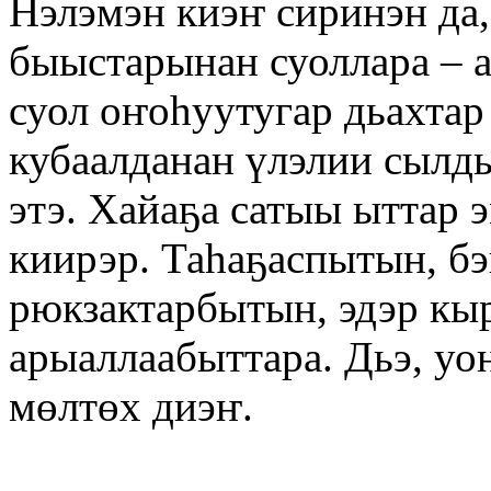
Нэлэмэн киэҥ сиринэн да,
быыстарынан суоллара – а
суол оҥоһуутугар дьахтар
кубаалданан үлэлии сылдь
этэ. Хайаҕа сатыы ыттар 
киирэр. Таһаҕаспытын, бэ
рюкзактарбытын, эдэр кы
арыаллаабыттара. Дьэ, уо
мөлтөх диэҥ.