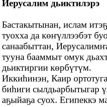
Иерусалим дьиктилэрэ
Бастакытынан, ислам итэ
туохха да көҥүллээбэт бу
санаабыттан, Иерусалимҥ
тууна бааммыт омук дьахт
дьиктиргии көрбүтүм.
Иккиһинэн, Каир ортотуга
биһиги сылдьарбытыгар ү
аҕыйаҕа суох. Египеккэ м