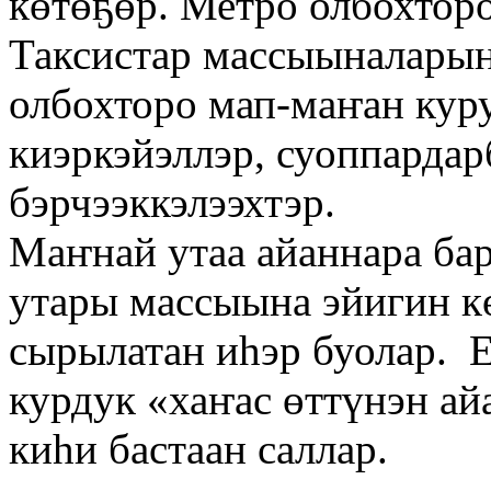
көтөҕөр. Метро олбохторо
Таксистар массыыналарын
олбохторо мап-маҥан кур
киэркэйэллэр, суоппарда
бэрчээккэлээхтэр.
Маҥнай утаа айаннара ба
утары массыына эйигин к
сырылатан иһэр буолар. 
курдук «хаҥас өттүнэн а
киһи бастаан саллар.