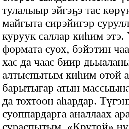
тулалыыр эйгэҕэ тас көрү
майгыта сирэйигэр сурул
куруук саллар киһим этэ.
формата суох, бэйэтин ч
хас да чаас биир дьыалан
алтыспытым киһим отой ат
барытыгар атын массыына
да тохтоон аһардар. Түгэ
суоппардарга аналлаах а
сураспытым. «Крутой» нү