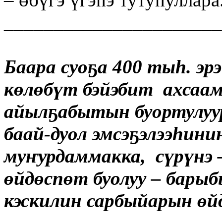
______________________
Баара суоҕа 400 тыһ. эр
көлөбүт бэйэбит ахсаа
айылҕабытын буортулуур
баай-дуол эмсэҕэлээһинин
муҥурдаммакка, сүрүнэ 
өйдөспөт буолуу – бары
кэскилин сарбыйарын ө