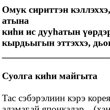
Омук сириттэн кэллэххэ
атына
киһи ис дууһатын үөрдэ
кырдьыгын эттэххэ, дьон
______________________
Суолга киһи майгыта
Тас сэбэрэлиин кэрэ коре
аламаҕай японкалар…(хан