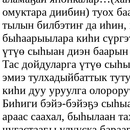
омуктара диибин) туох ба
тылын билбэтиҥ да иһин,
быһаарыылара киһи сүргэ
үтүө сыһыан диэн баарын
Тас дойдуларга үтүө сыһы
эмиэ тулхадыйбаттык туту
киһи дуу уруулга олорорут
Биһиги бэйэ-бэйэҕэ сыһы
араас саахал, быһылаан т
чугастааҕы улууска бараа