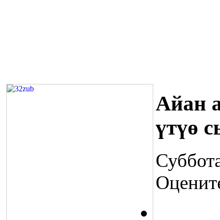
Айан а
үтүө 
Суббота
Оценит