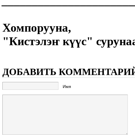
______________________
Хомпорууна,
"Кистэлэҥ күүс" суруна
ДОБАВИТЬ КОММЕНТАРИ
Имя