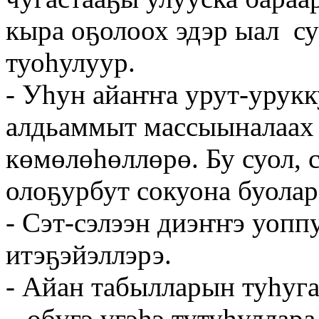
кыра оҕолоох эдэр ыал су
туоһулуур.
- Уһун айаҥҥа урут-урукк
алдьаммыт массыыналаах 
көмөлөһөллөрө. Бу суол, 
олоҕурбут сокуона буолар
- Сэт-сэлээн диэҥҥэ уопп
итэҕэйэллэрэ.
- Айан табылларын туһуг
– өбүгэ үгэһэ тутуһуллара