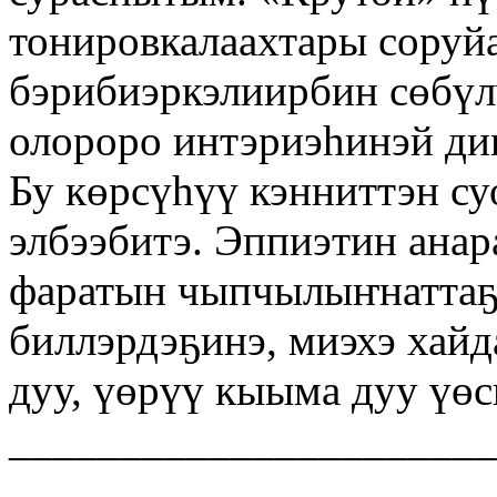
тонировкалаахтары соруй
бэрибиэркэлиирбин сөбүл
олороро интэриэһинэй ди
Бу көрсүһүү кэнниттэн су
элбээбитэ. Эппиэтин анар
фаратын чыпчылыҥнаттаҕы
биллэрдэҕинэ, миэхэ хайд
дуу, үөрүү кыыма дуу үөс
______________________