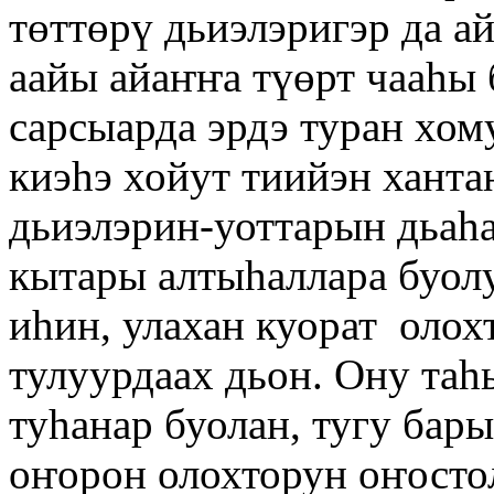
төттөрү дьиэлэригэр да а
аайы айаҥҥа түөрт чааһы
сарсыарда эрдэ туран хом
киэһэ хойут тиийэн ханта
дьиэлэрин-уоттарын дьаһ
кытары алтыһаллара буолу
иһин, улахан куорат олох
тулуурдаах дьон. Ону таһ
туһанар буолан, тугу бар
оҥорон олохторун оҥосто