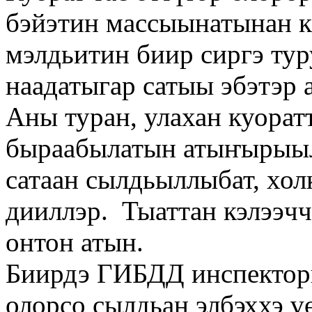
бэйэтин массыынатынан к
мэлдьитин биир сиргэ тур
наадатыгар сатыы эбэтэр 
Аны туран, улахан куорат
быраабылатын атыҥырыыл
сатаан сылдьыллыбат, хол
дииллэр. Тыаттан кэлээчч
онтон атын.
Биирдэ ГИБДД инспектор
олорсо сылдьан элбэххэ 