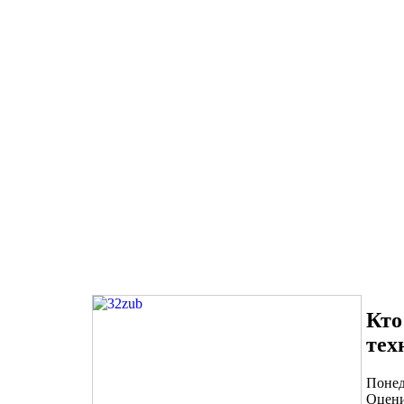
Кто
тех
Понед
Оцени