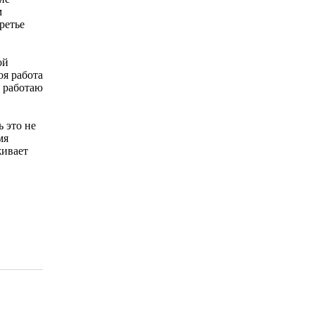
м
ретье
шой
оя работа
, работаю
 это не
мя
живает