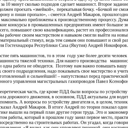
за 10 минут сколько подходов сделает машинист. Второе задание
 должен проехать «змейкой», перекатывая бочку. «Бочкой не см
сторону и пиши пропало», - смеется Андрей Макаров, прошлогодн
са максимально приближены к производственному процессу. Дума
такие конкурсы в промышленных предприятиях имеют большое зн
 всего, повышают свою квалификацию, растет их профессионализ
обы рабочие своим мастерством и навыком смогли выйти на новы
 материальный стимул, ведь тем самым они повышают и свой раз
ля Гостехнадзора Республики Саха (Якутия) Андрей Никифоров.
е пять машинистов, то в этом году уже более десяти человек
 машиниста тяжелой техники. Для нашего производства машини
с ни одна работа не обходится. Поэтому нам важно повышать вашу
своего подразделения, надо показывать свое мастерство и учить
дготовленный и сильнейший! – напутствовал перед практической
нного управления магистральных газопроводов Павел Ксенофон
етическая часть, где кроме ПДД были вопросы по устройству
ила дорожного движения, в основном, ПДД актуальны для водит
спомнить. А вопросы по устройству двигателя и, в целом, техни
 сказал Андрей Макаров. В итоге Андрей по теории показал один
ктике вышли на первый план другие герои труда. Это и закономер
ом работы, который в прошлом году занял первое место, практ
средственно на строительных работах. Он угадал, когда говори
равления. «Я видел, как они управляют техникой, они настоящ