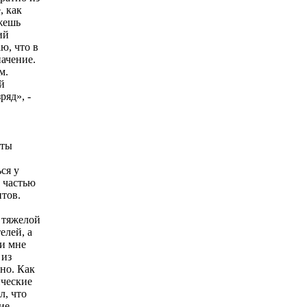
, как
ожешь
ий
ю, что в
ачение.
м.
й
ряд», -
сты
ся у
 частью
тов.
 тяжелой
елей, а
ки мне
 из
но. Как
ические
л, что
ие