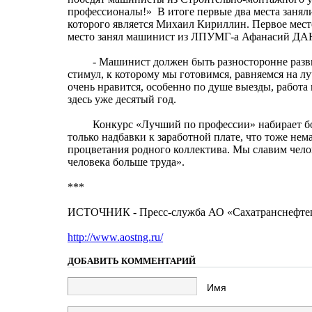
профессионалы!» В итоге первые два места заня
которого является Михаил Кириллин. Первое мес
место занял машинист из ЛПУМГ-а Афанасий ДАН
- Машинист должен быть разносторонне развиты
стимул, к которому мы готовимся, равняемся на л
очень нравится, особенно по душе выезды, работ
здесь уже десятый год.
Конкурс «Лучший по профессии» набирает больш
только надбавки к заработной плате, что тоже нем
процветания родного коллектива. Мы славим челов
человека больше труда».
***
ИСТОЧНИК - Пресс-служба АО «Сахатранснефте
http://www.aostng.ru/
ДОБАВИТЬ КОММЕНТАРИЙ
Имя