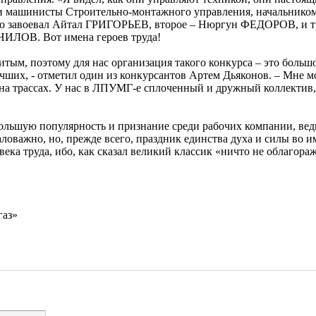
ли машинисты Строительно-монтажного управления, начальнико
то завоевал Айтал ГРИГОРЬЕВ, второе – Нюргун ФЕДОРОВ, и т
ИЛОВ. Вот имена героев труда!
м, поэтому для нас организация такого конкурса – это боль
учших, - отметил один из конкурсантов Артем Дьяконов. – Мне м
а на трассах. У нас в ЛПУМГ-е сплоченный и дружный коллектив
ую популярность и признание среди рабочих компании, ведь
аловажно, но, прежде всего, праздник единства духа и силы во и
ека труда, ибо, как сказал великий классик «ничто не облагора
газ»