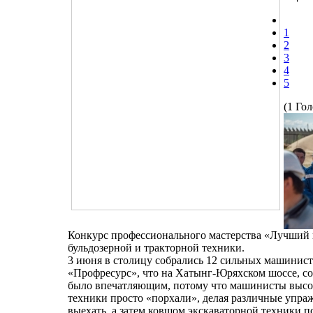
1
2
3
4
5
(1 Гол
Конкурс профессионального мастерства «Лучший
бульдозерной и тракторной техники.
3 июня в столицу собрались 12 сильных машинист
«Профресурс», что на Хатынг-Юряхском шоссе, со
было впечатляющим, потому что машинисты высок
техники просто «порхали», делая различные упражн
выехать, а затем ковшом экскаваторной техники по