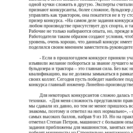
одной кучки сложить в другую. Эксперты считали 
признают конкурсанты, более сложное, бульдозер
управлять как трактором, она покатится не в ту 
призер конкурса. «На самом деле задания конкур
любом производстве присутствует дух спорта, и 
Рабочие не только набираются опыта, но, прежде
Работодатели таким образом создают условия, чт
уровень, очень хорошо, что данный конкурс имеет
поделился своим мнением заместитель руководите
- Если в прошлогоднем конкурсе приняли участи
изъявили желание побороться за звание лучшего
бульдозера и трактора – это главная сила. Без ва
квалификацию, вы не должны замыкаться в рамках 
своих коллег. Сегодня пусть победит наиболее по
конкурса главный инженер Линейно-производстве
Для некоторых конкурсантов сложно далась теор
техники. «Для меня сложность представляли прав
мы сдавали их давно, но тем не менее пришлось в
знакомы, поэтому и ответил на них нормально», -
самых высоких баллов, набрав 9 из 10. Но на пра
отметил Степан Петров, машинист с большим опыт
задания приближены для машинистов, занятых непо
победят машинисты из Строительно-монтажного уп