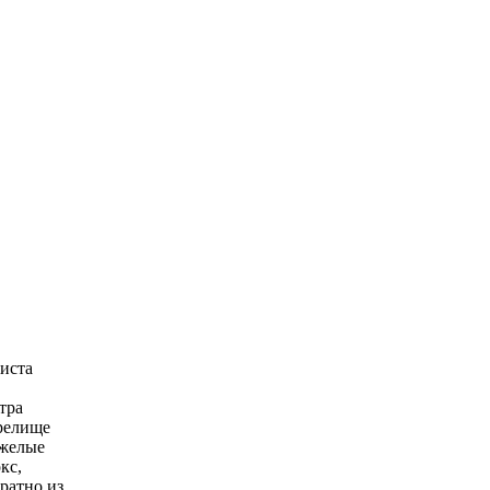
иста
тра
Зрелище
яжелые
кс,
ратно из