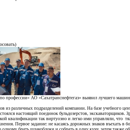
осовать)
 по профессии» АО «Сахатранснефтегаз» выявил лучшего машин
ов из различных подразделений компании. На базе учебного цен
стоялся настоящий поединок бульдозерстов, экскаваторщиков. 
ой квалификации так виртуозно и легко ими управляли, что т
ения. Первое задание: не касаясь дорожных знаков въехать в бо
 одному брать шлакоблоки и собрать в одну кучу, затем также об