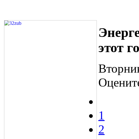
Энерг
этот г
Вторник
Оценит
1
2