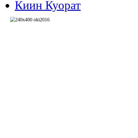
Киин Куорат