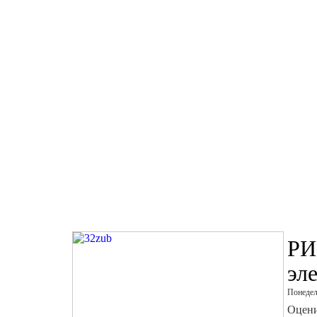
РИ
эл
Понедел
Оцени