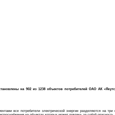
становлены на 902 из 1238 объектов потребителей ОАО АК «Якутс
ентами все потребители электрической энергии разделяются на три к
ктроснабжения на объектах которых может повлечь за собой опасность