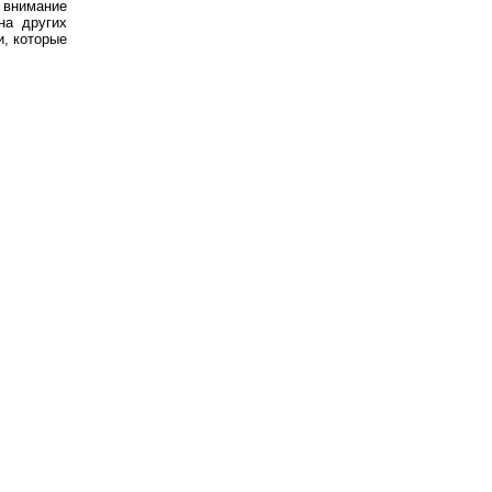
 внимание
на других
и, которые