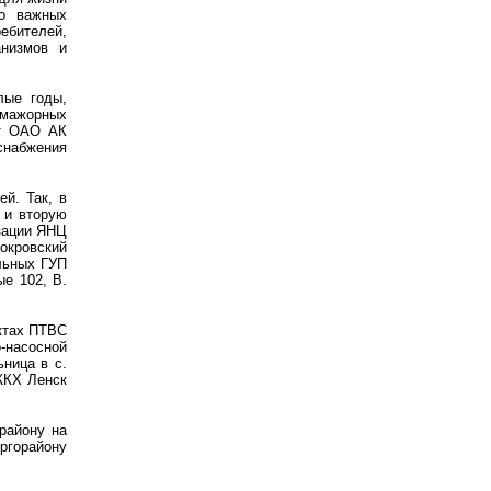
бо важных
ебителей,
анизмов и
лые годы,
-мажорных
ыт ОАО АК
снабжения
й. Так, в
 и вторую
зации ЯНЦ
окровский
ельных ГУП
ые 102, В.
ектах ПТВС
-насосной
ница в с.
 ЖКХ Ленск
району на
ергорайону