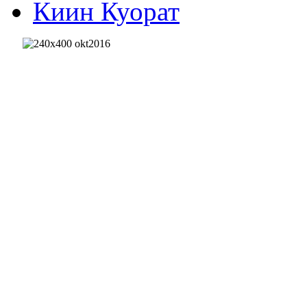
Киин Куорат