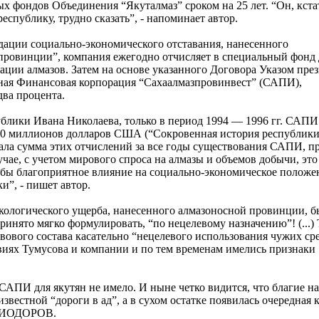
 фондов Объединения “Якуталмаз” сроком на 25 лет. “Он, кста
республику, трудно сказать”, - напоминает автор.
идации социально-экономического отставания, нанесенного
провинции”, компания ежегодно отчисляет в специальный фонд 
зации алмазов. Затем на основе указанного Договора Указом пре
енная Финансовая корпорация “Сахаалмазпровинвест” (САПИ),
два процента.
блики Ивана Николаева, только в период 1994 — 1996 гг. САПИ
0 миллионов долларов США (“Сокровенная история республики
 стала сумма этих отчислений за все годы существования САПИ, п
учае, с учетом мирового спроса на алмазы и объемов добычи, эт
и бы благоприятное влияние на социально-экономическое положе
и”, - пишет автор.
й экологического ущерба, нанесенного алмазоносной провинции, 
ринято мягко формулировать, “по нецелевому назначению”! (...)
авового состава касательно “нецелевого использования чужих ср
твиях Тумусова и компании и по тем временам имелись признаки
САПИ для якутян не имело. И ныне четко видится, что благие н
звестной “дороги в ад”, а в сухом остатке появилась очередная
 ДИОДОРОВ.