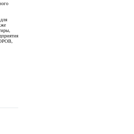
ного
 для
кже
тиры,
едприятия
ДОРОВ,