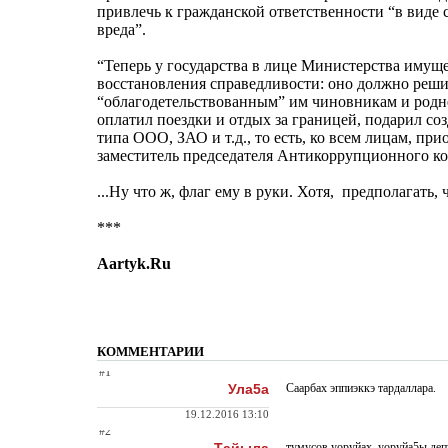
привлечь к гражданской ответственности “в вид
вреда”.
“Теперь у государства в лице Министерства имущ
восстановления справедливости: оно должно решит
“облагодетельствованным” им чиновникам и родне
оплатил поездки и отдых за границей, подарил со
типа ООО, ЗАО и т.д., то есть, ко всем лицам, 
заместитель председателя Антикоррупционного ко
...Ну что ж, флаг ему в руки. Хотя, предполагать, 
***
Aartyk.Ru
КОММЕНТАРИИ
#1
Ула5а
Саарбах эппиэккэ тардаллара.
19.12.2016 13:10
#2
тумусов уоруйах. уоруйа5ы деп