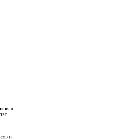
иковал
тат
рсов и