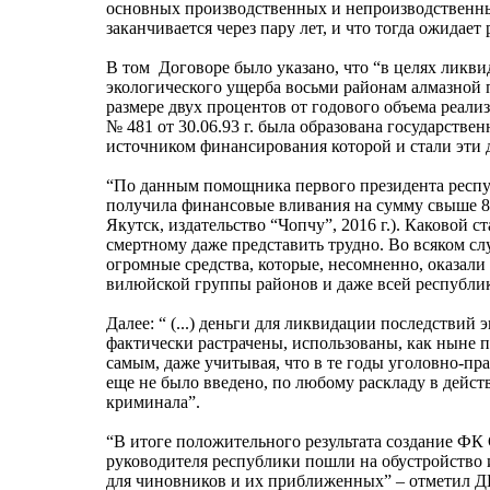
основных производственных и непроизводственных
заканчивается через пару лет, и что тогда ожидает 
В том Договоре было указано, что “в целях ликв
экологического ущерба восьми районам алмазной 
размере двух процентов от годового объема реали
№ 481 от 30.06.93 г. была образована государств
источником финансирования которой и стали эти 
“По данным помощника первого президента респу
получила финансовые вливания на сумму свыше 8
Якутск, издательство “Чопчу”, 2016 г.). Каковой
смертному даже представить трудно. Во всяком сл
огромные средства, которые, несомненно, оказал
вилюйской группы районов и даже всей республик
Далее: “ (...) деньги для ликвидации последстви
фактически растрачены, использованы, как ныне п
самым, даже учитывая, что в те годы уголовно-пр
еще не было введено, по любому раскладу в дейс
криминала”.
“В итоге положительного результата создание ФК 
руководителя республики пошли на обустройство и
для чиновников и их приближенных” – отметил