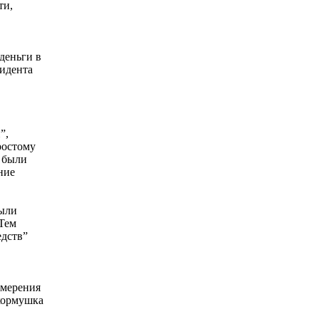
ти,
деньги в
зидента
”,
ростому
о были
ние
были
 Тем
едств”
амерения
 кормушка