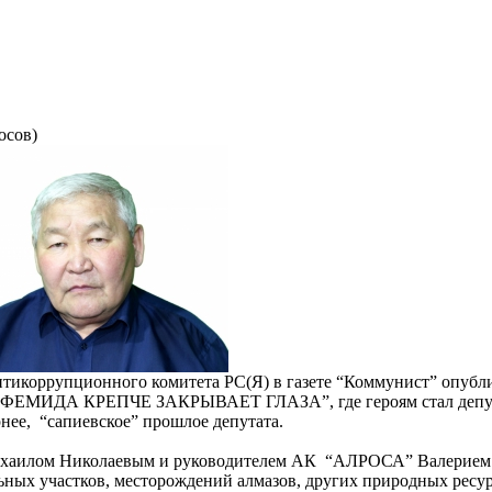
осов)
икоррупционного комитета РС(Я) в газете “Коммунист” опубл
ЕМИДА КРЕПЧЕ ЗАКРЫВАЕТ ГЛАЗА”, где героям стал депу
е, “сапиевское” прошлое депутата.
 Михаилом Николаевым и руководителем АК “АЛРОСА” Валерием
ьных участков, месторождений алмазов, других природных ресу