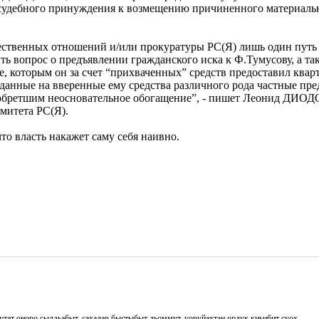
е судебного принуждения к возмещению причиненного материаль
ественных отношений и/или прокуратуры РС(Я) лишь один путь
ь вопрос о предъявлении гражданского иска к Ф.Тумусову, а та
, которым он за счет “прихваченных” средств предоставил квар
зданные на вверенные ему средства различного рода частные пр
приобретшим неосновательное обогащение”, - пишет Леонид ДИО
митета РС(Я).
что власть накажет саму себя наивно.
утат оноро сылдьабыт. сахалар быстыбыт дьоммут, уоруйахтан ордук киьибит суох.