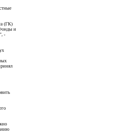
астные
а (ГК)
 Фонды и
, -
ух
рых
принял
овить
его
ожно
панию