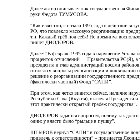
Далее автор описывает как государственная Фина
руки Федота ТУМУСОВА.
“Как известно, с начала 1995 года в действие вс
РФ, что повлекло массовую реорганизацию предп
т.п. Каждый грёб под себя! Не преминул восполь
пишет ДИОДОРОВ.
Далее: “В феврале 1995 года в нарушение Устава 
процентов отчислений — Правительства РС(Я), а т
президента и глав администраций восьми районо
относятся вопросы реорганизации и ликвидации п
решение о реорганизации государственного пре
(фактически частный) Фонд “САПИ”.
При этом, как четко видится сейчас, наличие нар
Республики Саха (Якутия), включая Президента и 
этот практически открытый грабеж государства”.
ДИОДОРОВ задается вопросом, почему так долго 
один: у власти было “рыльце в пушку”.
ШТЫРОВ вернул “САПИ” в государственное лоно,
привлечь к ответственности” – признается Леони