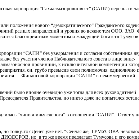
нсовая корпорация “Сахаалмазпровинвест” (САПИ) перешла в ч
тупили положения нового “демократического” Гражданского кодекс
риятий разных направлений и уровня во всякие там ООО, ЗАО,
зоваться благоприятным моментом и жаждущий богатств Тумусов”
корпорации “САПИ” без уведомления и согласия собственника дв
акже без участия членов Наблюдательного совета в лице вице-
в алмазоносной провинции, к исключительной компетенции кото
редприятия, он, грубо превысив свои полномочия, единолично 
дприятия — Финансовой корпорации “САПИ” в некоммерческий
ушений было вполне очевидно уже тогда для всех руководителей
Председателя Правительства, но никто даже не попытался остан
длилась “чиновничья слепота” в отношении “САПИ”. Ответ у н
 но толку-то? Денег уже нет. “Сейчас же, ТУМУСОВА невозм
д ДИОДОРОВ, но в то же время предлагает Тумусова и его ком