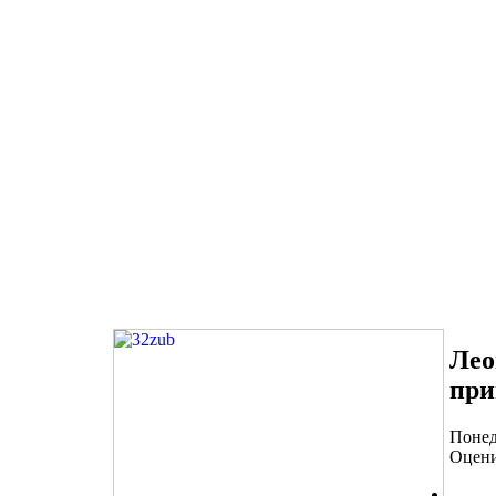
Ле
при
Понед
Оцени