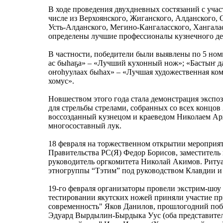
В ходе проведения двухдневных состязаний с учас
числе из Верхоянского, Жиганского, Алданского,
Усть-Алданского, Мегино-Кангаласского, Хангалас
определены лучшие профессионалы кузнечного де
В частности, победители были выявлены по 5 ном
ас быһаҕа» – «Лучший кухонный нож»; «Бастыҥ да
оҥоhуулаах быhах» – «Лучшая художественная ком
хомус».
Новшеством этого года стала демонстрация экспо
для стрельбы стрелами, собранных со всех концо
воссозданный кузнецом и краеведом Николаем А
многосоставный лук.
18 февраля на торжественном открытии мероприя
Правительства РС(Я) Федор Борисов, заместитель
руководитель оргкомитета Николай Акимов. Ритуа
этногруппы “Тэтим” под руководством Клавдии и
19-го февраля организаторы провели экстрим-шоу
тестировании якутских ножей приняли участие п
современность" Яков Данилов, прошлогодний поб
Эдуард Вырдылин-Бырдыка Уус (оба представите