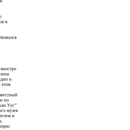
 и
о
ов в
твовался
 маэстро
члена
вдии и
 этом
звестный
и по
хан Уус”
го музея
телем и
а,
Борис