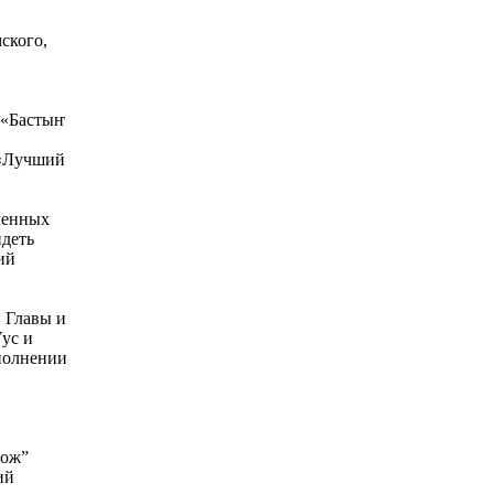
ского,
 «Бастыҥ
 «Лучший
ченных
идеть
ий
 Главы и
ус и
сполнении
нож”
ий