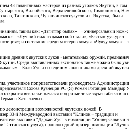
тием 48 талантливых мастеров из разных уголков Якутии, в том
 Сунтарского, Вилюйского, Верхневилюйского, Томпонского, Нам
ского, Таттинского, Чурапчинскогоулусов и г. Якутска, были
ла.
инациям, таким как: «Дэгиттэр быһах» – «Универсальный нож»;
маск» – «Лучший нож из дамасской стали»; «Бастыҥ уус-уран
позиция»; и состязание среди мастеров хомуса «Чулуу хомус» –
зиции древних якутских луков - метательных оружий, предназна
в Якутии. Среди выставленных экспонатов также можно было ув
ржаковым – Боло Уус и его единомышленниками древний якутск
тия, участников поприветствовали руководитель Администрации
 председателя Союза Кузнецов РС (Я) Роман Готовцев-Мындыр У
л открытия выставки начался под ритмичные звуки табыка в и
 Германа Хатылаевых.
 по демонстрации возможностей якутских ножей. В
ризер 33-й Международной выставки "Клинок – традиции и
едитель выставки “Дархан Уус” в номинации “Универсальный 
ли Таттинского улуса), прошлогодний призер номинации “Лучш