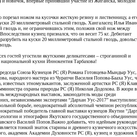
 и новичок, впервые принявший участие из Жиганска, молодой
о порезал ножом на кусочки жесткую резину и лиственницу, а ег
уски 20 миллиметровый стальной гвоздь. Хангаласец Илья Иван
й гвоздь и, не ограничившись этим, положив свой нож между
. Впоследствии кузнец признался, что он весит 75 кг. Дебютант
разрубить на куски 20 миллиметровый стальной гвоздь, довольс
воздь.
ех гостей угостили якутскими деликатесами – строганиной и
о национальной кухни Иннокентия Тарбахова!
председа Союза Кузнецов РС (Я) Романа Готовцева-Мындыр Уус,
ва, народного мастера из Чурапчи Василия Попова-Бааха Уус, 
 известных этномузыкантов, заслуженной артистки РС (Я) Кла
амминистра охраны природы РС (Я) Николая Додохова. В жюри в
ль международных выставок, законодатель моды среди
 них, независимыми экспертами “Дархан Уус-2017” выступилии
 вольной борьбе, неоднократный абсолютный чемпион республик
днократный победитель главной выставки кузнецов Якутии “Дар
еологии и этнографии Якутского государственного объединенно
лавского Василий Попов.Важно добавить, что идейным руководи
яется тонкий знаток старины и древнего кузнечного искусств
ого, академик Академии Духовности РС (Я), кузнец и художник 