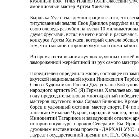
кухонный нож” Илья Иванов (Хангалассский улус)
амбициозный мастер Артем Ханчаев.
Бырдыка Уус начал демонстрацию с того, что легк
титулованный земляк Яков Данилов разрубил на к
свою очередь разрубил на куски 10 миллиметровы
двумя брусьями, встал на него ногой и раскачался
конкурса Артем Ханчаев, который сначала обещал 
тем, что тыльной стороной якутского ножа забил г
Во время тестирования лучших кухонных ножей вс
замороженной жеребятиной из рук самого маэстр
Победителей определило жюри, состоящее из зам
якутской национальной кухни Иннокентия Тарбахо
Союза Художников России Дьулустаана Бойтунова,
народного артиста РС (Я) Германа Хатылаевых, з
году председательствовал многократный победите
мастеров якутского ножа Сарыал Билюкин. Кроме
борец и удачливый охотник, мастер спорта РФ по
хапсагаю Николай Чукров, народный мастер, нео
Иннокентий Татаринов и заведующий отделом арх
истории и культуры народов Севера им. Ем. Ярос
духовным наставником проекта «ДАРХАН УУС» явл
лауреат государственной премии им. П.А. Ойунск