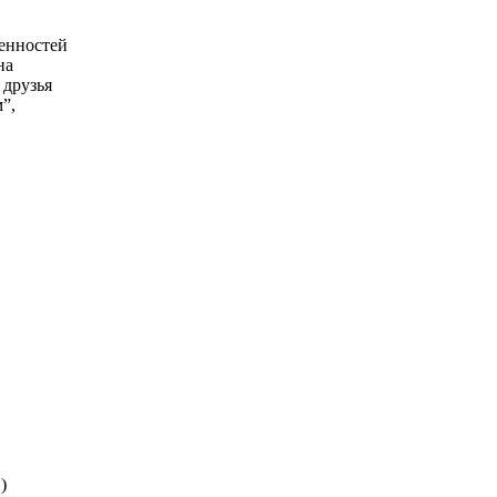
енностей
на
 друзья
”,
)