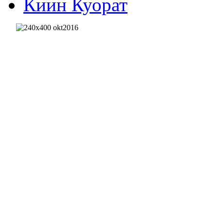
Киин Куорат