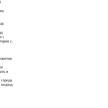
8
на
ий
яд
и с
ории с.
щежития
ее
ать и
 города
 подход