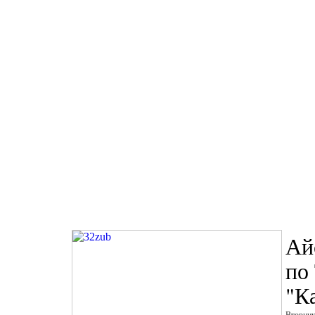
Ай
по
"К