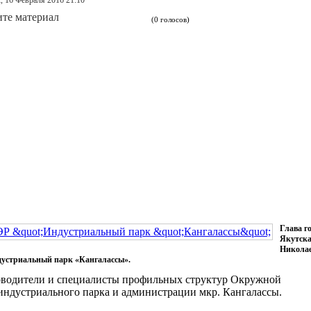
, 16 Февраля 2016 21:10
те материал
(0 голосов)
Глава г
Якутска
Николае
дустриальный парк «Кангалассы».
оводители и специалисты профильных структур Окружной
 индустриального парка и администрации мкр. Кангалассы.