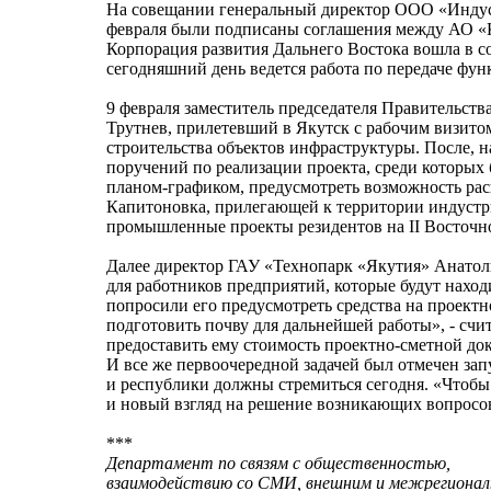
На совещании генеральный директор ООО «Индус
февраля были подписаны соглашения между АО «К
Корпорация развития Дальнего Востока вошла в 
сегодняшний день ведется работа по передаче ф
9 февраля заместитель председателя Правительс
Трутнев, прилетевший в Якутск с рабочим визито
строительства объектов инфраструктуры. После, 
поручений по реализации проекта, среди которых
планом-графиком, предусмотреть возможность рас
Капитоновка, прилегающей к территории индустр
промышленные проекты резидентов на II Восточн
Далее директор ГАУ «Технопарк «Якутия» Анатол
для работников предприятий, которые будут нахо
попросили его предусмотреть средства на проект
подготовить почву для дальнейшей работы», - счи
предоставить ему стоимость проектно-сметной д
И все же первоочередной задачей был отмечен зап
и республики должны стремиться сегодня. «Чтобы
и новый взгляд на решение возникающих вопросов
***
Департамент по связям с общественностью,
взаимодействию со СМИ, внешним и межрегионал