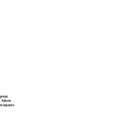
орода
 Айсен
в провел