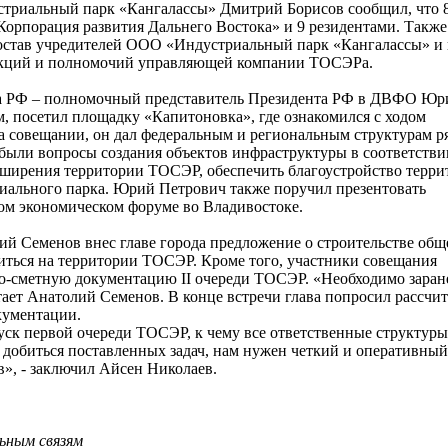
триальный парк «Кангалассы» Дмитрий Борисов сообщил, что 
орпорация развития Дальнего Востока» и 9 резидентами. Также
состав учредителей ООО «Индустриальный парк «Кангалассы» и 
ункций и полномочий управляющей компании ТОСЭРа.
тва РФ – полномочный представитель Президента РФ в ДВФО Юр
м, посетил площадку «Капитоновка», где ознакомился с ходом
на совещании, он дал федеральным и региональным структурам р
 были вопросы создания объектов инфраструктуры в соответстви
ширения территории ТОСЭР, обеспечить благоустройство террит
иального парка. Юрий Петрович также поручил презентовать
ом экономическом форуме во Владивостоке.
ий Семенов внес главе города предложение о строительстве об
диться на территории ТОСЭР. Кроме того, участники совещания
но-сметную документацию II очереди ТОСЭР. «Необходимо заран
тает Анатолий Семенов. В конце встречи глава попросил рассчит
окументации.
уск первой очереди ТОСЭР, к чему все ответственные структуры
 добиться поставленных задач, нам нужен четкий и оперативный
», - заключил Айсен Николаев.
ьным связям