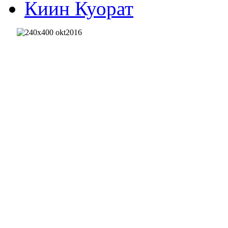
Киин Куорат