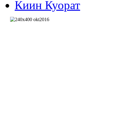
Киин Куорат