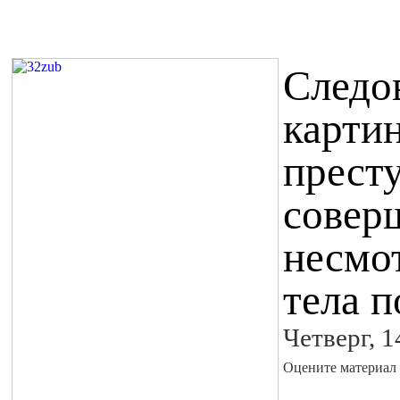
Следо
карти
прест
соверш
несмот
тела 
Четверг, 
Оцените материал