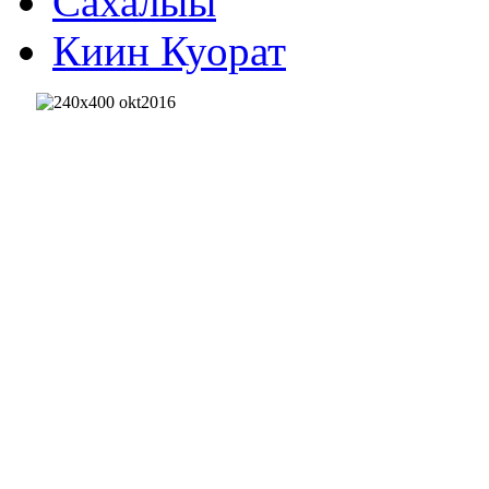
Сахалыы
Киин Куорат