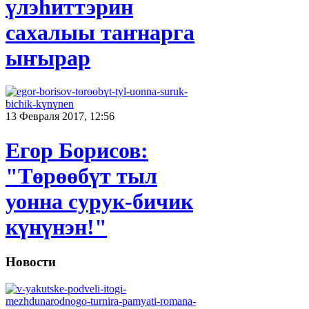
үлэһиттэрин
сахалыы таҥнарга
ыҥырар
13 Февраля 2017, 12:56
Егор Борисов:
"Төрөөбүт тыл
уонна сурук-бичик
күнүнэн!"
Новости