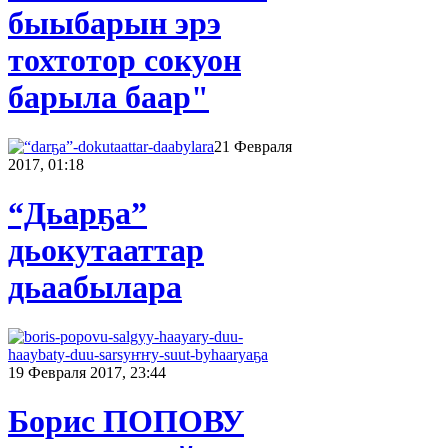
быыбарын эрэ
тохтотор сокуон
барыла баар"
21 Февраля
2017, 01:18
“Дьарҕа”
дьокутааттар
дьаабылара
19 Февраля 2017, 23:44
Борис ПОПОВУ