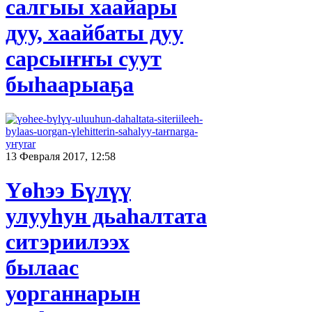
салгыы хаайары
дуу, хаайбаты дуу
сарсыҥҥы суут
быһаарыаҕа
13 Февраля 2017, 12:58
Үөһээ Бүлүү
улууһун дьаһалтата
ситэриилээх
былаас
уорганнарын