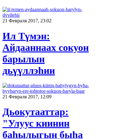
21 Февраля 2017, 23:02
Ил Түмэн:
Айдааннаах сокуон
барылын
дьүүллэһии
21 Февраля 2017, 12:09
Дьокутааттар:
"Улуус киинин
баһылыгын быһа