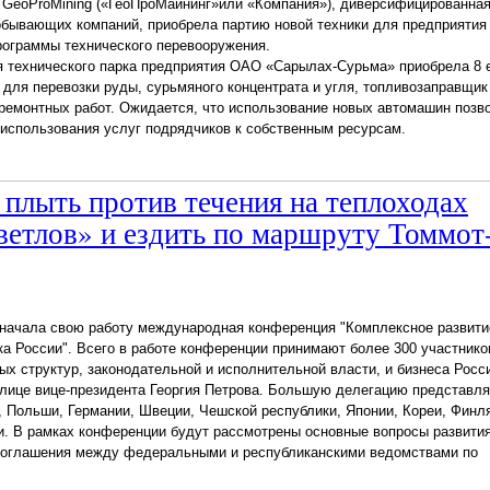
 – GeoProMining («ГеоПроМайнинг»или «Компания»), диверсифицированна
обывающих компаний, приобрела партию новой техники для предприяти
рограммы технического перевооружения.
я технического парка предприятия ОАО «Сарылах-Сурьма» приобрела 8 
и для перевозки руды, сурьмяного концентрата и угля, топливозаправщик
ремонтных работ. Ожидается, что использование новых автомашин позв
 использования услуг подрядчиков к собственным ресурсам.
плыть против течения на теплоходах
етлов» и ездить по маршруту Томмот
 начала свою работу международная конференция "Комплексное развити
а России". Всего в работе конференции принимают более 300 участнико
х структур, законодательной и исполнительной власти, и бизнеса Росс
 лице вице-президента Георгия Петрова. Большую делегацию представл
 Польши, Германии, Швеции, Чешской республики, Японии, Кореи, Финл
и. В рамках конференции будут рассмотрены основные вопросы развити
 соглашения между федеральными и республиканскими ведомствами по