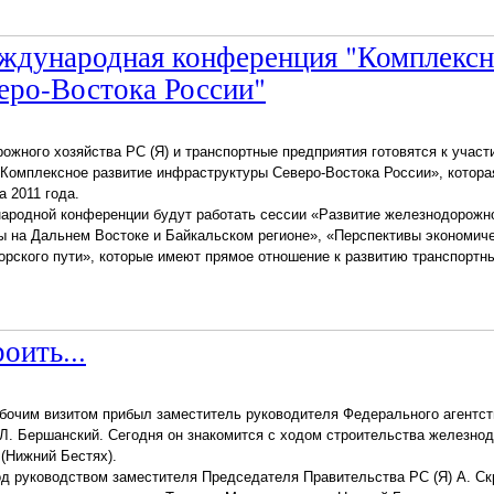
международная конференция "Комплекс
еро-Востока России"
ожного хозяйства РС (Я) и транспортные предприятия готовятся к участ
Комплексное развитие инфраструктуры Северо-Востока России», котора
а 2011 года.
народной конференции будут работать сессии «Развитие железнодорожн
 на Дальнем Востоке и Байкальском регионе», «Перспективы экономиче
орского пути», которые имеют прямое отношение к развитию транспортн
оить...
 рабочим визитом прибыл заместитель руководителя Федерального агентст
Л. Бершанский. Сегодня он знакомится с ходом строительства железно
 (Нижний Бестях).
од руководством заместителя Председателя Правительства РС (Я) А. С