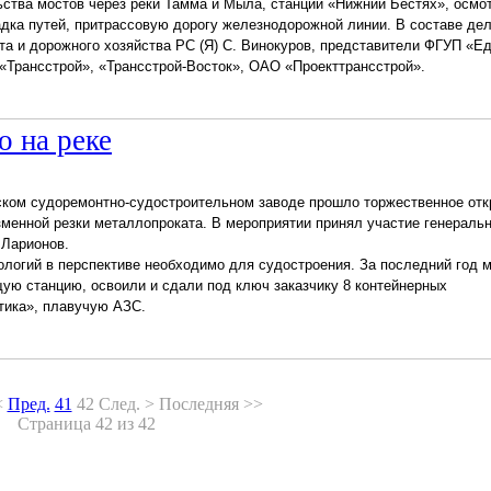
ьства мостов через реки Тамма и Мыла, станции «Нижний Бестях», осмо
адка путей, притрассовую дорогу железнодорожной линии. В составе де
та и дорожного хозяйства РС (Я) С. Винокуров, представители ФГУП «Е
«Трансстрой», «Трансстрой-Восток», ОАО «Проекттрансстрой».
о на реке
йском судоремонтно-судостроительном заводе прошло торжественное от
зменной резки металлопроката. В мероприятии принял участие генераль
Ларионов.
логий в перспективе необходимо для судостроения. За последний год 
ю станцию, освоили и сдали под ключ заказчику 8 контейнерных
тика», плавучую АЗС.
<
Пред.
41
42
След.
>
Последняя
>>
Страница 42 из 42
Aartyk.ru