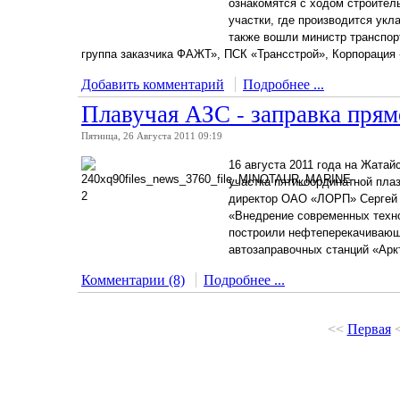
ознакомятся с ходом строител
участки, где производится укл
также вошли министр транспор
группа заказчика ФАЖТ», ПСК «Трансстрой», Корпорация 
Добавить комментарий
Подробнее ...
Плавучая АЗС - заправка прям
Пятница, 26 Августа 2011 09:19
16 августа 2011 года на Жата
участка пятикоординатной пла
директор ОАО «ЛОРП» Сергей 
«Внедрение современных техно
построили нефтеперекачивающу
автозаправочных станций «Арк
Комментарии (8)
Подробнее ...
<<
Первая