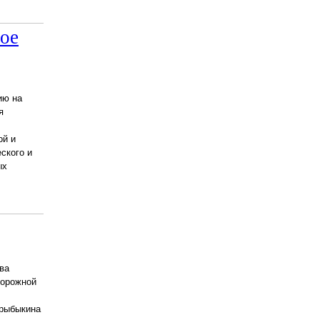
ное
ию на
я
ой и
ского и
ых
ва
дорожной
крыбыкина