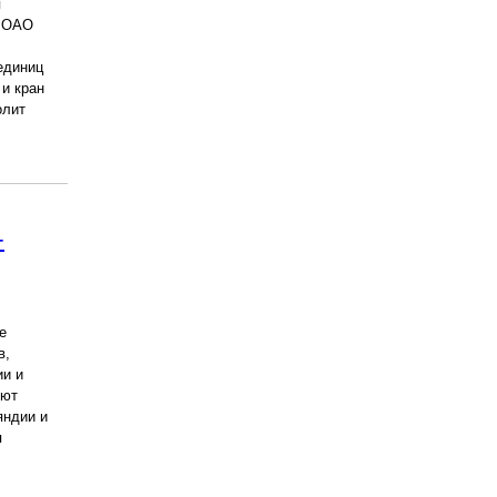
я
я ОАО
единиц
 и кран
олит
-
е
в,
ии и
яют
яндии и
я