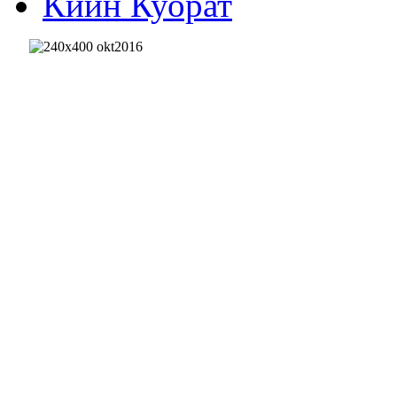
Киин Куорат