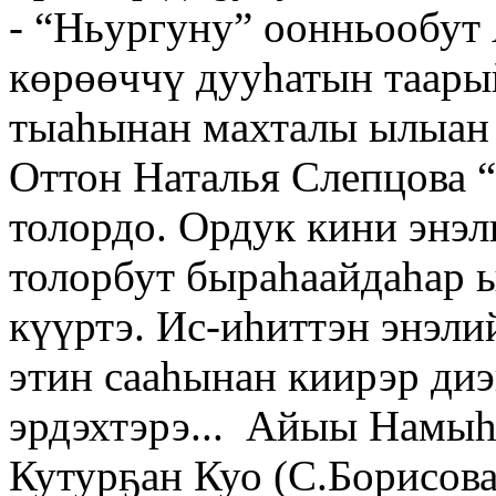
- “Ньургуну” оонньообут
көрөөччү дууһатын таары
тыаһынан махталы ылыан 
Оттон Наталья Слепцова 
толордо. Ордук кини энэ
толорбут быраһаайдаһар 
күүртэ. Ис-иһиттэн энэли
этин сааһынан киирэр диэ
эрдэхтэрэ... Айыы Намыһ
Кутурҕан Куо (С.Борисова