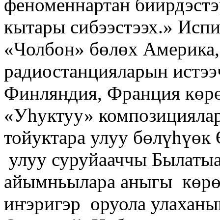
феноменнартан биирдэстэ
кытары сибээстээх.» Испи
«Чолбон» бөлөх Америка,
радиостанцияларын истээ
Финляндия, Франция көр
«Уһуктуу» композициялар
тойуктара улуу бөлүһүөк 
улуу суруйааччы Былаты
айымньылара аныгы көрө
иҥэригэр оруола улаханы