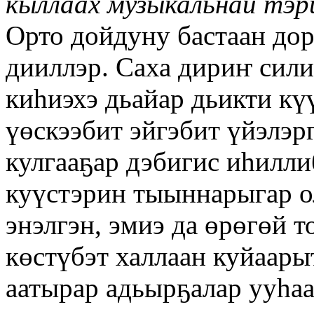
кыллаах
музыкальнай тэри
Орто дойдуну бастаан до
дииллэр. Саха дириҥ сили
киһиэхэ дьайар дьикти кү
үөскээбит эйгэбит үйэлэр
кулгааҕар дэбигис иһилли
куүстэрин тыыннарыгар о
энэлгэн, эмиэ да өрөгөй т
көстүбэт халлаан куйаары
аатырар адьырҕалар ууһа