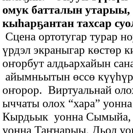
омук батталын утарыы, 
кыһарҕантан тахсар суо
Сцена ортотугар турар н
үрдэл экраныгар көстөр к
оҥорбут алдьархайын сан
айымньытын өссө күүһүр
оҥорор. Виртуальнай оло
ыччаты олох “хара” уонна
Кырдьык уонна Сымыйа, 
уонна Таҥнарыы, Дьол уо