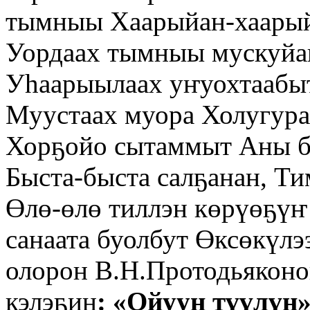
тымныы Хаарыйан-хаарыйа
Уордаах тымныы мускуйа
Уһаарыылаах уҥуохтаабыт
Муустаах муора Холугура
Хорҕойо сытаммыт Аны би
Быста-быста салҕанан, Т
Өлө-өлө тиллэн көрүөҕүҥ
санаата буолбут Өксөкүлэ
олорон В.Н.Протодьяконо
кэлэҕин
: «Ойуун түүлүн»