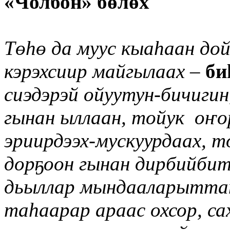
«Чолбон» бөлөх
Тө
һ
ө да м
уу
с кыа
һ
аан до
кэрэхсиир майгылаах
–
би
сиэдэрэй
ойуутун-бичигин
гынан ыллаан, тойук о
ҥ
о
эриирдээх-м
у
скуурдаах, 
дорҕоон гынан дирбийби
дьыллар мындааларыттан 
та
һ
аарар
араас
охсор, с