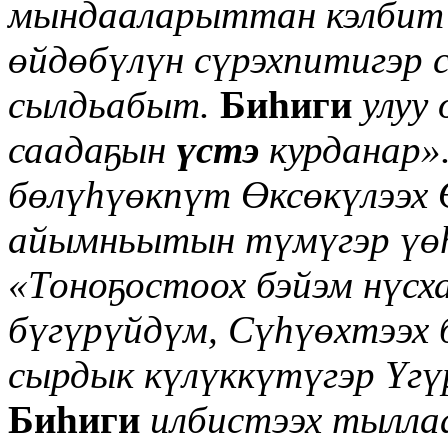
мындааларыттан кэлбит
өйдөб
ү
л
ү
н сүрэхпитигэр 
сылдьабыт.
Биһиги
улуу
саадаҕын
үстэ
курданар»
бөлүһүөкпүт Өксөкүлээх 
айымньытын т
үмү
гэр
үө
«Тоноҕостоох бэйэм нүсх
б
үгүрүйдү
м, Сүһүөхтээх 
сырдык күлүкк
ү
т
ү
гэр Үгү
Биһиги
илбистээх тыллаа