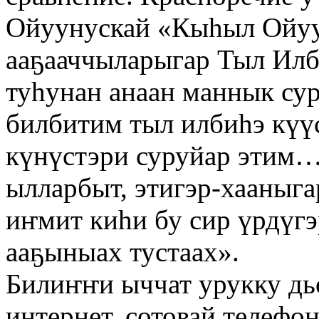
Ойуунускай «Кыһыл Ойуу
ааҕааччыларыгар Тыл Илб
туһунан анаан маннык су
билбитим тыл илбиһэ кү
күнүстэри суруйар этим…
ылларбыт, этигэр-хааныга
иҥмит киһи бу сир үрдүг
ааҕыныах тустаах».
Билиҥҥи ыччат урукку дьо
интернет, сотовай телефон