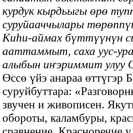
курдук кырдьыгы өрө туп
суруйааччылары төрөпп
Киһи-аймах бүттүүнүн с
ааттаммыт, саха уус-ура
алыбын иҥэриммит улуу О
Өссө үйэ анараа өттүгэр 
суруйбуттара: «Разговорн
звучен и живописен. Яку
обороты, каламбуры, крас
сравнение. Красноречие у