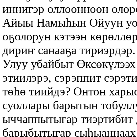
иннигэр оллоонноон оло
Айыы Намыһын Ойуун уо
оҕолорун кэтээн көрөллөр
дириҥ санааҕа тириэрдэр.
Улуу убайбыт Өксөкүлээх
этиилэрэ, сэрэппит сэрэ
төһө тиийдэ? Онтон хары
суоллары барытын тобулл
ыччаппытыгар тиэртибит 
барыбытыгар сыһыаннаах.