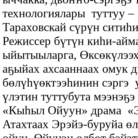
технологиялары туттуу –
Тараховскай сүрүн ситиһи
Режиссер бүтүн киһи-айм
ыйытыыларга, Өксөкүлээх
аҕыйах ахсааннаах омук 
бөлүһүөктээһинин сэргэ 
үлэтин туттубута мээнэҕэ
«Кыһыл Ойуун» драма «Э
Атахтаах Эрэйэ-буруйа ө
өйүн, Өйүнэн өлбөт бэйэт