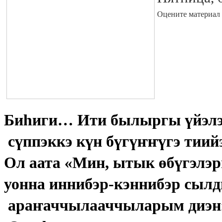
Оцените материал
Биһиги… Ити былыргы үйэлэ
сүппэккэ күн бүгүҥҥүгэ тиийэ
Ол аата «Мин, ытык өбүгэлэ
уонна иннибэр-кэннибэр сылд
араҥаччылааччыларым диэн