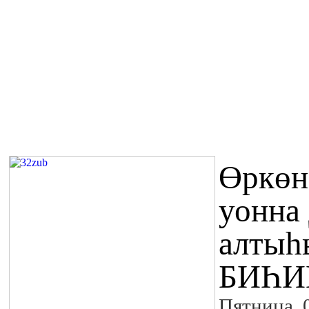
Өркөн
уонна
алтыһ
БИҺИ
Пятница, 