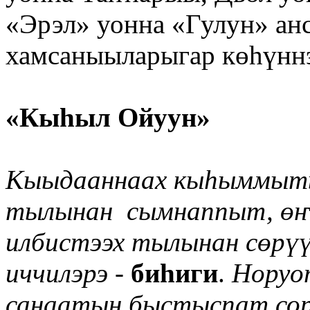
«Эрэл» уонна «Гулун» ан
хамсаныыларыгар көһүнн
«Кыһыл Ойуун»
Кыыдааннаах кыһыммыты
тылынан сымнаппыт, өҥ
илбистээх тылынан сөрү
иччилэрэ -
биһиги
.
Норуот
санаатын быстыспат сор