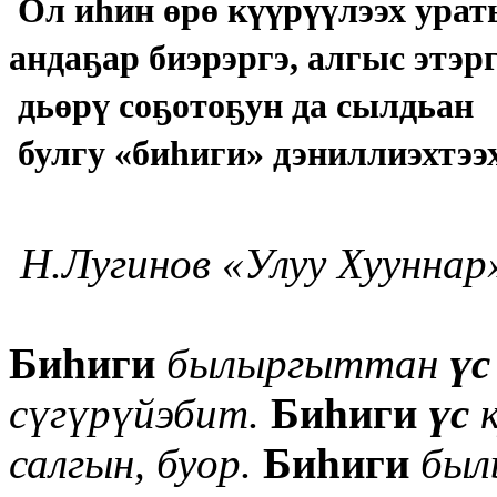
Ол иһин өрө күүрүүлээх урат
андаҕар биэрэргэ, алгыс этэр
дьөрү соҕотоҕун да сылдьан
булгу «биһиги» дэниллиэхтэ
Н.Лугинов «Улуу Хууннар
Биһиги
былыргыттан
үс
с
үгү
рүйэбит.
Биһиги
үс
к
салгын, буор.
Биһиги
был