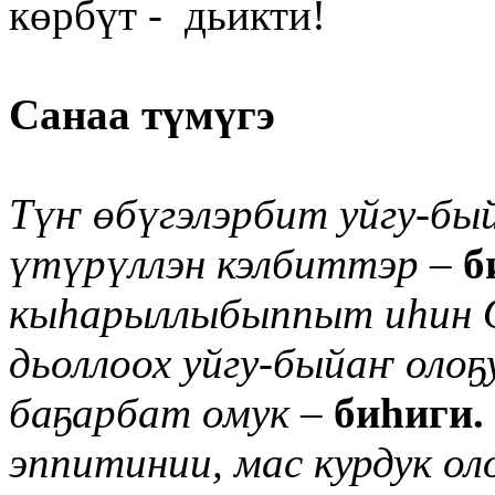
көрбүт - дьикти!
Санаа түмүгэ
Түҥ өбүгэлэрбит уйгу-бы
үтүрүллэн кэлбиттэр
–
б
кыһарыллыбыппыт иһин О
дьоллоох уйгу-быйаҥ оло
баҕарбат омук
–
биһиги.
эппитинии, мас курдук ол