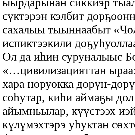
ыырдарынан сиккиэр тыалг
сүктэрэн кэлбит дорҕоонн
сахалыы тыыннаабыт «Чо
испиктээкили доҕуһуоллаа
Ол да иһин суруналыыс Б
«…цивилизацияттан ыраах
хара норуокка дөрүн-дөрү
соһутар, киһи аймаҕы дол
айымньылар, күүстээх иэй
күлүмэхтэрэ уһуктан сө