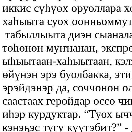
иккис сүһүөх оруоллара х
хаһыыта суох оонньоммут
табыллыыта диэн сыанала
төһөнөн муҥнанан, экспр
ыһыытаан-хаһыытаан, кэл
өйүнэн эрэ буолбакка, эт
эрэйдэнэр да, соччонон о
саастаах геройдар өссө ч
иһэр курдуктар. “Туох ыч
кэнэҕэс тугу күүтэбит?” 