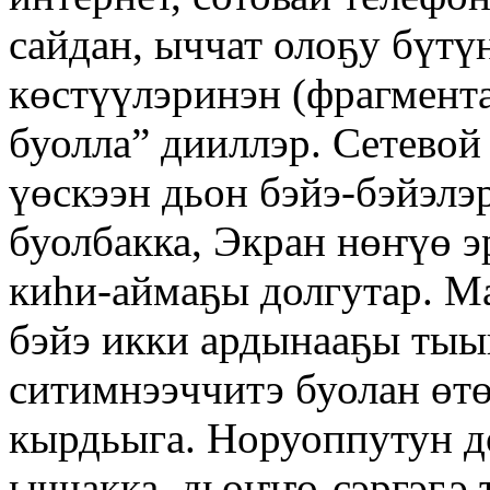
сайдан, ыччат олоҕу бүтү
көстүүлэринэн (фрагмент
буолла” дииллэр. Сетевой
үөскээн дьон бэйэ-бэйэл
буолбакка, Экран нөҥүө э
киһи-аймаҕы долгутар. М
бэйэ икки ардынааҕы ты
ситимнээччитэ буолан өтө
кырдьыга. Норуоппутун 
ыччакка, дьоҥҥо-сэргэҕэ