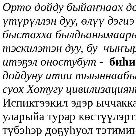
Орто дойду быйа
ҥ
наах 
үтүрү
ллэн дуу, өл
үү
дэгиэ
быстахха былдьанымаа
тэскилэтэн
дуу, бу
чы
ҥ
ы
итэҕэл оностубут
-
биһи
дойдуну итии тыыннааб
суох Хотугу цивилизаци
Испиктээкил эдэр ыччакк
уларыйа турар көстүүлэрт
түбэһэр доҕуһуол тэтимин