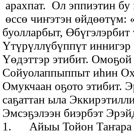
арахпат. Ол эппиэтин бу 
өссө чиҥэтэн өйдөөтүм: «
буолларбыт, Өбүгэлэрбит 
Үтүрүллүбүппүт иннигэр 
Үөдэттэр этибит. Омоҕой
Сойуолаппыппыт иһин Ох
Омукчаан оҕото этибит. Э
саҕаттан ыла Эккирэтилл
Эмсэҕэлээн биэрбэт Эрэй
1. Айыы Тойон Таҥара 