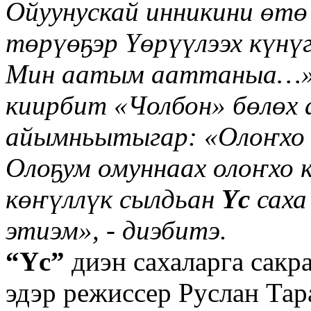
Ойуун
у
скай инникини өтө
төрүөҕэр Үөрүүлээх к
үнү
Мин аатым ааттаныа…»
киирбит «Чолбон» бөлөх
айымньытыгар: «Оло
ҥ
хо
Олоҕум омуннаах оло
ҥ
хо 
кө
ҥүллү
к сылдьан
Үс
саха
этиэм»
, -
диэбитэ.
“
Үс
”
диэн сахаларга сакр
эдэр режиссер Руслан Тар