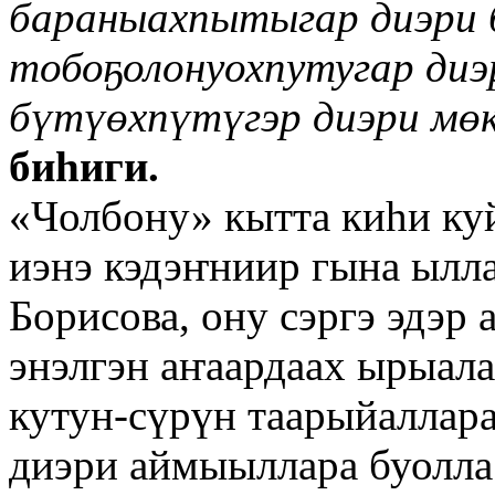
бараныахпытыгар диэри 
тобоҕолонуохпутугар диэ
бүтүөхпүтүгэр диэри мөк
биһиги.
«Чолбону» кытта киһи куй
иэнэ кэдэҥниир гына ылл
Борисова, ону сэргэ эдэр
энэлгэн аҥаардаах ырыала
кутун-сүрүн таарыйаллара
диэри аймыыллара буолла?