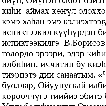
киһи аймах көҥүл олоххо,
кэмэ хаһан эмэ кэлиэхтээ
испиктээкил күүһүрдэн би
испиктээкилгэ В.Борисо
толордо эрээри, эдэр ки
илбиһин, иччитин бу киэһ
тиэрпэтэ дии санаатым. «
буоллар, Ойуунускай илби
көрөөччүгэ тиийиэ эбитэ 