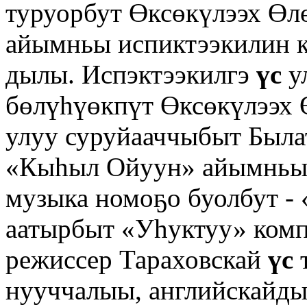
туруорбут Өксөкүлээх Өл
айымньы испиктээкилин 
дылы. Испэктээкилгэ
үс
ул
бөлүһүөкпүт Өксөкүлээх 
улуу суруйааччыбыт Был
«Кыһыл Ойуун» айымньы
музыка номоҕо буолбут -
аатырбыт «Уһуктуу» комп
режиссер Тараховскай
үс
т
нууччалыы, английскайды