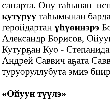
саҥарта. Ону таһынан ис
кутуруу
таһымынан барда
геройдартан
үһү
өннэрэ
Бо
Александр Борисов, Ойуун
Кутурҕан Куо - Степанида
Андрей Саввич аҕата Сав
туруоруллубута эмиэ биир
«Ойуун түүлэ»